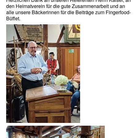
Videos
den Heimatverein für die gute Zusammenarbeit und an
alle unsere Bäckerinnen für die Beiträge zum Fingerfood-
Vorstand
Büffet.
Geschichte
Gästebuch
Mitgliederanmeldung
Kontakt
Impressum