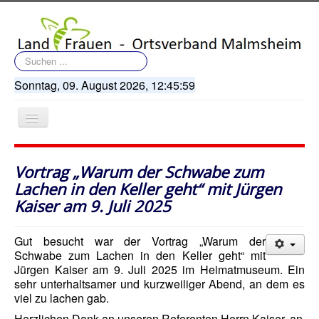
Suchen
...
Sonntag, 09. August 2026,
12:46:01
Navigation
an/aus
Vortrag „Warum der Schwabe zum
Lachen in den Keller geht“ mit Jürgen
Kaiser am 9. Juli 2025
Startseite
Gut besucht war der Vortrag „Warum der
Terminkalender
Schwabe zum Lachen in den Keller geht“ mit
Jürgen Kaiser am 9. Juli 2025 im Heimatmuseum. Ein
Artikel
sehr unterhaltsamer und kurzweiliger Abend, an dem es
viel zu lachen gab.
Bildergalerie
Herzlichen Dank an unseren Referenten Herrn Kaiser, an