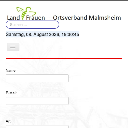
Suchen
...
Samstag, 08. August 2026,
19:30:45
Navigation
an/aus
Name:
Startseite
E-Mail:
Terminkalender
Artikel
Bildergalerie
An: