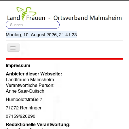
Suchen
...
Montag, 10. August 2026,
21:41:23
Navigation
an/aus
Impressum
Anbieter dieser Webseite:
Landfrauen Malmsheim
Verantwortliche Person:
Startseite
Anne Saar-Quitsch
Humboldtstraße 7
Terminkalender
71272 Renningen
Artikel
07159/920290
Bildergalerie
Redaktionelle Verantwortung: