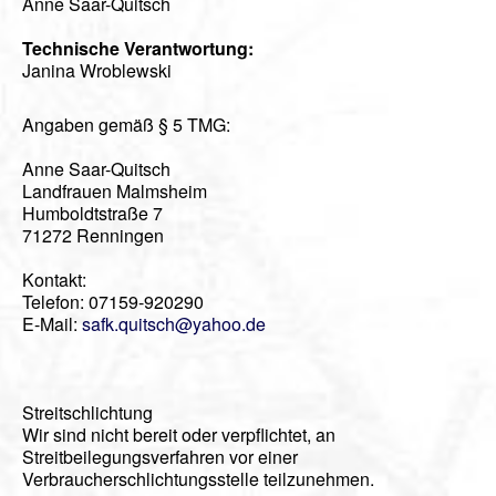
Anne Saar-Quitsch
Videos
Technische Verantwortung:
Vorstand
Janina Wroblewski
Geschichte
Angaben gemäß § 5 TMG:
Gästebuch
Anne Saar-Quitsch
Mitgliederanmeldung
Landfrauen Malmsheim
Humboldtstraße 7
Kontakt
71272 Renningen
Impressum
Kontakt:
Telefon: 07159-920290
E-Mail:
safk.quitsch@yahoo.de
Streitschlichtung
Wir sind nicht bereit oder verpflichtet, an
Streitbeilegungsverfahren vor einer
Verbraucherschlichtungsstelle teilzunehmen.