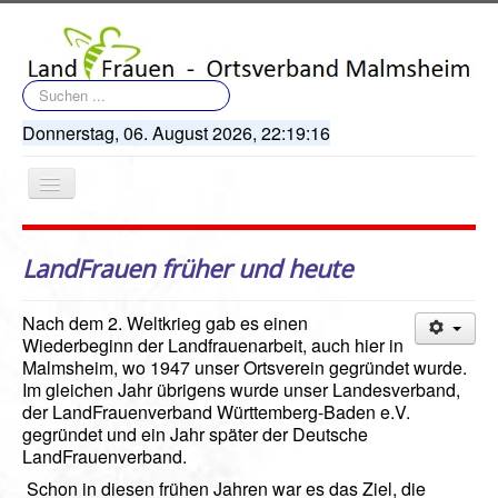
Suchen
...
Donnerstag, 06. August 2026,
22:19:16
Navigation
an/aus
LandFrauen früher und heute
Nach dem 2. Weltkrieg gab es einen
Wiederbeginn der Landfrauenarbeit, auch hier in
Startseite
Malmsheim, wo 1947 unser Ortsverein gegründet wurde.
Im gleichen Jahr übrigens wurde unser Landesverband,
Terminkalender
der LandFrauenverband Württemberg-Baden e.V.
Artikel
gegründet und ein Jahr später der Deutsche
LandFrauenverband.
Bildergalerie
Schon in diesen frühen Jahren war es das Ziel, die