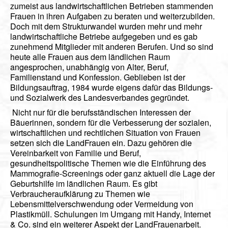
zumeist aus landwirtschaftlichen Betrieben stammenden
Videos
Frauen in ihren Aufgaben zu beraten und weiterzubilden.
Vorstand
Doch mit dem Strukturwandel wurden mehr und mehr
landwirtschaftliche Betriebe aufgegeben und es gab
Geschichte
zunehmend Mitglieder mit anderen Berufen. Und so sind
heute alle Frauen aus dem ländlichen Raum
Gästebuch
angesprochen, unabhängig von Alter, Beruf,
Familienstand und Konfession. Geblieben ist der
Mitgliederanmeldung
Bildungsauftrag, 1984 wurde eigens dafür das Bildungs-
und Sozialwerk des Landesverbandes gegründet.
Kontakt
Nicht nur für die berufsständischen Interessen der
Impressum
Bäuerinnen, sondern für die Verbesserung der sozialen,
wirtschaftlichen und rechtlichen Situation von Frauen
setzen sich die LandFrauen ein. Dazu gehören die
Vereinbarkeit von Familie und Beruf,
gesundheitspolitische Themen wie die Einführung des
Mammografie-Screenings oder ganz aktuell die Lage der
Geburtshilfe im ländlichen Raum. Es gibt
Verbraucheraufklärung zu Themen wie
Lebensmittelverschwendung oder Vermeidung von
Plastikmüll. Schulungen im Umgang mit Handy, Internet
& Co. sind ein weiterer Aspekt der LandFrauenarbeit.