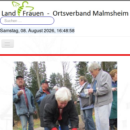
Suchen
...
Samstag, 08. August 2026,
16:48:58
Navigation
an/aus
Startseite
Terminkalender
Artikel
Bildergalerie
Videos
Vorstand
Geschichte