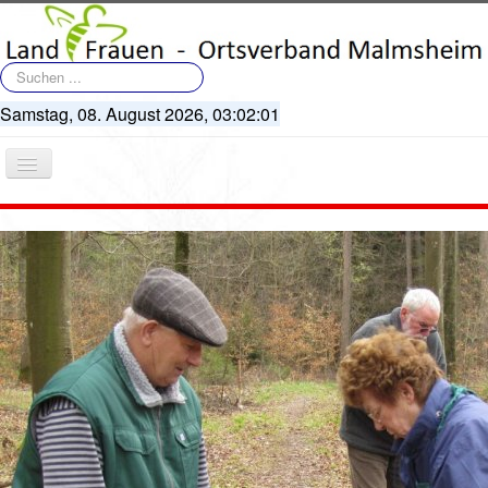
Suchen
...
Samstag, 08. August 2026,
03:02:01
Navigation
an/aus
Startseite
Terminkalender
Artikel
Bildergalerie
Videos
Vorstand
Geschichte