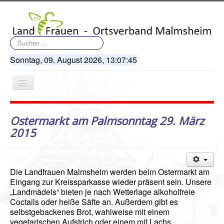
Suchen
...
Sonntag, 09. August 2026,
13:07:45
Navigation
an/aus
Ostermarkt am Palmsonntag 29. März
2015
Startseite
Die Landfrauen Malmsheim werden beim Ostermarkt am
Terminkalender
Eingang zur Kreissparkasse wieder präsent sein. Unsere
„Landmädels“ bieten je nach Wetterlage alkoholfreie
Artikel
Coctails oder heiße Säfte an. Außerdem gibt es
selbstgebackenes Brot, wahlweise mit einem
Bildergalerie
vegetarischen Aufstrich oder einem mit Lachs.