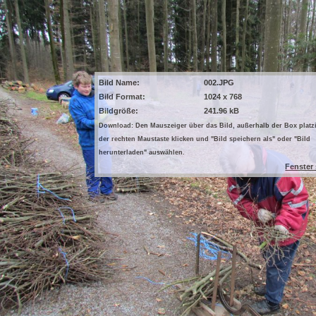
Bild Name:
002.JPG
Bild Format:
1024 x 768
Bildgröße:
241.96 kB
Download: Den Mauszeiger über das Bild, außerhalb der Box platzi
der rechten Maustaste klicken und "Bild speichern als" oder "Bild
herunterladen" auswählen.
Fenster