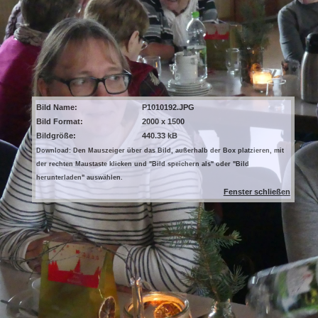
Bild Name:
P1010192.JPG
Bild Format:
2000 x 1500
Bildgröße:
440.33 kB
Download: Den Mauszeiger über das Bild, außerhalb der Box platzieren, mit
der rechten Maustaste klicken und "Bild speichern als" oder "Bild
herunterladen" auswählen.
Fenster schließen