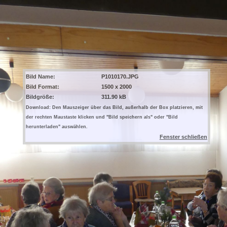
Bild Name:
P1010170.JPG
Bild Format:
1500 x 2000
Bildgröße:
311.90 kB
Download: Den Mauszeiger über das Bild, außerhalb der Box platzieren, mit
der rechten Maustaste klicken und "Bild speichern als" oder "Bild
herunterladen" auswählen.
Fenster schließen