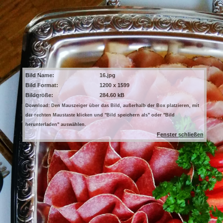
Bild Name:
16.jpg
Bild Format:
1200 x 1599
Bildgröße:
284.60 kB
Download: Den Mauszeiger über das Bild, außerhalb der Box platzieren, mit
der rechten Maustaste klicken und "Bild speichern als" oder "Bild
herunterladen" auswählen.
Fenster schließen