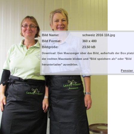
Bild Name:
schweiz 2016 118.jpg
Bild Format:
360 x 480
Bildgröße:
23.50 kB
Download: Den Mauszeiger über das Bild, außerhalb der Box platzi
der rechten Maustaste klicken und "Bild speichern als" oder "Bild
herunterladen" auswählen.
Fenster